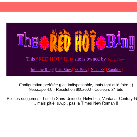
This
*RED HOT* Ring
site is owned by
.
Tony Flow
[
Join the Ring
] [
List Sites
] [
<< Prev
] [
Next >>
] [
Random
]
Configuration préférée (pas indispensable, mais tant qu'à faire...)
Netscape 4.0 - Résolution 800x600 - Couleurs 24 bits
Polices suggerées : Lucida Sans Unicode, Helvetica, Verdana, Century G
... mais pitié, s.v.p., pas la Times New Roman !!!